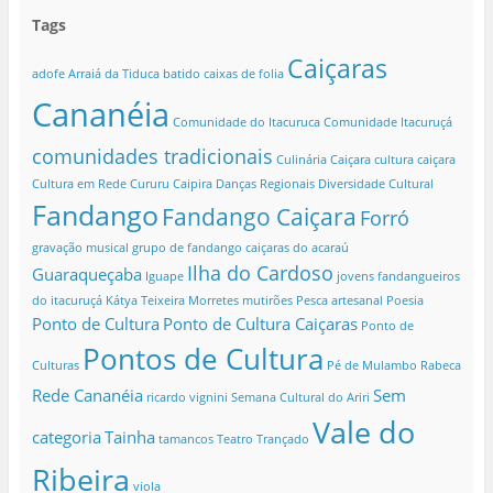
a
a
j
a
a
n
v
j
j
a
j
n
e
a
Tags
a
a
n
a
e
l
j
n
n
e
n
l
a
a
e
e
l
e
a
)
n
Caiçaras
l
l
a
l
)
e
adofe
Arraiá da Tiduca
batido
caixas de folia
a
a
)
a
l
)
)
)
a
Cananéia
)
Comunidade do Itacuruca
Comunidade Itacuruçá
comunidades tradicionais
Culinária Caiçara
cultura caiçara
Cultura em Rede
Cururu Caipira
Danças Regionais
Diversidade Cultural
Fandango
Fandango Caiçara
Forró
gravação musical
grupo de fandango caiçaras do acaraú
Ilha do Cardoso
Guaraqueçaba
Iguape
jovens fandangueiros
do itacuruçá
Kátya Teixeira
Morretes
mutirões
Pesca artesanal
Poesia
Ponto de Cultura
Ponto de Cultura Caiçaras
Ponto de
Pontos de Cultura
Culturas
Pé de Mulambo
Rabeca
Rede Cananéia
Sem
ricardo vignini
Semana Cultural do Ariri
Vale do
categoria
Tainha
tamancos
Teatro
Trançado
Ribeira
viola