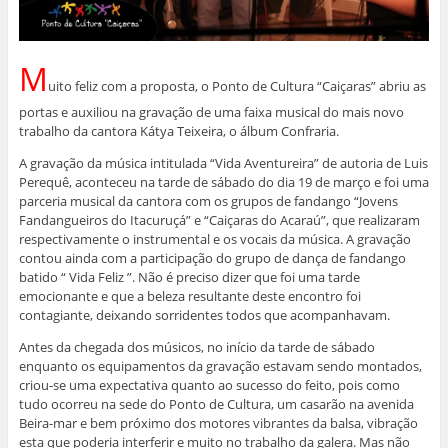
M
uito feliz com a proposta, o Ponto de Cultura “Caiçaras” abriu as
portas e auxiliou na gravação de uma faixa musical do mais novo
trabalho da cantora Kátya Teixeira, o álbum Confraria.
A gravação da música intitulada “Vida Aventureira” de autoria de Luis
Perequê, aconteceu na tarde de sábado do dia 19 de março e foi uma
parceria musical da cantora com os grupos de fandango “Jovens
Fandangueiros do Itacuruçá” e “Caiçaras do Acaraú”, que realizaram
respectivamente o instrumental e os vocais da música. A gravação
contou ainda com a participação do grupo de dança de fandango
batido “ Vida Feliz ”. Não é preciso dizer que foi uma tarde
emocionante e que a beleza resultante deste encontro foi
contagiante, deixando sorridentes todos que acompanhavam.
Antes da chegada dos músicos, no início da tarde de sábado
enquanto os equipamentos da gravação estavam sendo montados,
criou-se uma expectativa quanto ao sucesso do feito, pois como
tudo ocorreu na sede do Ponto de Cultura, um casarão na avenida
Beira-mar e bem próximo dos motores vibrantes da balsa, vibração
esta que poderia interferir e muito no trabalho da galera. Mas não