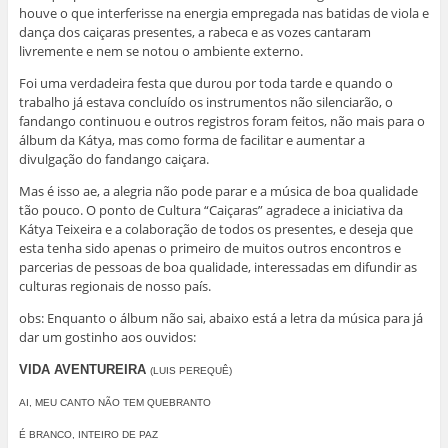
houve o que interferisse na energia empregada nas batidas de viola e
dança dos caiçaras presentes, a rabeca e as vozes cantaram
livremente e nem se notou o ambiente externo.
Foi uma verdadeira festa que durou por toda tarde e quando o
trabalho já estava concluído os instrumentos não silenciarão, o
fandango continuou e outros registros foram feitos, não mais para o
álbum da Kátya, mas como forma de facilitar e aumentar a
divulgação do fandango caiçara.
Mas é isso ae, a alegria não pode parar e a música de boa qualidade
tão pouco. O ponto de Cultura “Caiçaras” agradece a iniciativa da
Kátya Teixeira e a colaboração de todos os presentes, e deseja que
esta tenha sido apenas o primeiro de muitos outros encontros e
parcerias de pessoas de boa qualidade, interessadas em difundir as
culturas regionais de nosso país.
obs: Enquanto o álbum não sai, abaixo está a letra da música para já
dar um gostinho aos ouvidos:
VIDA AVENTUREIRA
(LUIS PEREQUÊ)
AI, MEU CANTO NÃO TEM QUEBRANTO
É BRANCO, INTEIRO DE PAZ