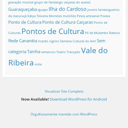
gravação musical
grupo de fandango caiçaras do acaraú
Ilha do Cardoso
Guaraqueçaba
Iguape
jovens fandangueiros
do itacuruçá
Kátya Teixeira
Morretes
mutirões
Pesca artesanal
Poesia
Ponto de Cultura
Ponto de Cultura Caiçaras
Ponto de
Pontos de Cultura
Culturas
Pé de Mulambo
Rabeca
Rede Cananéia
Sem
ricardo vignini
Semana Cultural do Ariri
Vale do
categoria
Tainha
tamancos
Teatro
Trançado
Ribeira
viola
Visualizar Site Completo
Now Available!
Download WordPress for Android
Orgulhosamente mantido com WordPress