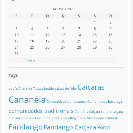
AGOSTO 2026
S
T
Q
Q
S
S
D
1
2
3
4
5
6
7
8
9
10
11
12
13
14
15
16
17
18
19
20
21
22
23
24
25
26
27
28
29
30
31
« mar
Tags
Caiçaras
adofe
Arraiá da Tiduca
batido
caixas de folia
Cananéia
Comunidade do Itacuruca
Comunidade Itacuruçá
comunidades tradicionais
Culinária Caiçara
cultura caiçara
Cultura em Rede
Cururu Caipira
Danças Regionais
Diversidade Cultural
Fandango
Fandango Caiçara
Forró