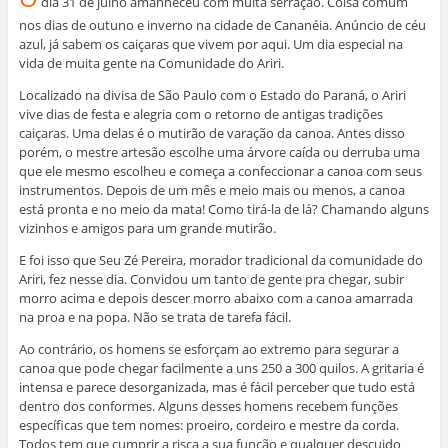
dia 31 de julho amanheceu com muita serração. Coisa comum
nos dias de outuno e inverno na cidade de Cananéia. Anúncio de céu
azul, já sabem os caiçaras que vivem por aqui. Um dia especial na
vida de muita gente na Comunidade do Ariri.
Localizado na divisa de São Paulo com o Estado do Paraná, o Ariri
vive dias de festa e alegria com o retorno de antigas tradições
caiçaras. Uma delas é o mutirão de varação da canoa. Antes disso
porém, o mestre artesão escolhe uma árvore caída ou derruba uma
que ele mesmo escolheu e começa a confeccionar a canoa com seus
instrumentos. Depois de um mês e meio mais ou menos, a canoa
está pronta e no meio da mata! Como tirá-la de lá? Chamando alguns
vizinhos e amigos para um grande mutirão.
E foi isso que Seu Zé Pereira, morador tradicional da comunidade do
Ariri, fez nesse dia. Convidou um tanto de gente pra chegar, subir
morro acima e depois descer morro abaixo com a canoa amarrada
na proa e na popa. Não se trata de tarefa fácil.
Ao contrário, os homens se esforçam ao extremo para segurar a
canoa que pode chegar facilmente a uns 250 a 300 quilos. A gritaria é
intensa e parece desorganizada, mas é fácil perceber que tudo está
dentro dos conformes. Alguns desses homens recebem funções
específicas que tem nomes: proeiro, cordeiro e mestre da corda.
Todos tem que cumprir a risca a sua função e qualquer descuido