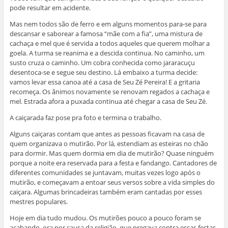
pode resultar em acidente.
Mas nem todos são de ferro e em alguns momentos para-se para
descansar e saborear a famosa “mãe com a fia”, uma mistura de
cachaça e mel que é servida a todos aqueles que querem molhar a
goela. A turma se reanima e a descida continua. No caminho, um
susto cruza o caminho. Um cobra conhecida como jararacuçu
desentoca-se e segue seu destino. Lá embaixo a turma decide:
vamos levar essa canoa até a casa de Seu Zé Pereira! E a gritaria
recomeça. Os ânimos novamente se renovam regados a cachaça e
mel. Estrada afora a puxada continua até chegar a casa de Seu Zé.
A caiçarada faz pose pra foto e termina o trabalho.
Alguns caiçaras contam que antes as pessoas ficavam na casa de
quem organizava o mutirão. Por lá, estendiam as esteiras no chão
para dormir. Mas quem dormia em dia de mutirão? Quase ninguém
porque a noite era reservada para a festa e fandango. Cantadores de
diferentes comunidades se juntavam, muitas vezes logo após o
mutirão, e começavam a entoar seus versos sobre a vida simples do
caiçara. Algumas brincadeiras também eram cantadas por esses
mestres populares.
Hoje em dia tudo mudou. Os mutirões pouco a pouco foram se
acabando, ora por causa da religião, que pregava contra essas festas,