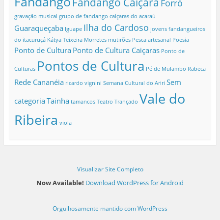
Fandango
Fandango Caiçara
Forró
gravação musical
grupo de fandango caiçaras do acaraú
Ilha do Cardoso
Guaraqueçaba
Iguape
jovens fandangueiros
do itacuruçá
Kátya Teixeira
Morretes
mutirões
Pesca artesanal
Poesia
Ponto de Cultura
Ponto de Cultura Caiçaras
Ponto de
Pontos de Cultura
Culturas
Pé de Mulambo
Rabeca
Rede Cananéia
Sem
ricardo vignini
Semana Cultural do Ariri
Vale do
categoria
Tainha
tamancos
Teatro
Trançado
Ribeira
viola
Visualizar Site Completo
Now Available!
Download WordPress for Android
Orgulhosamente mantido com WordPress